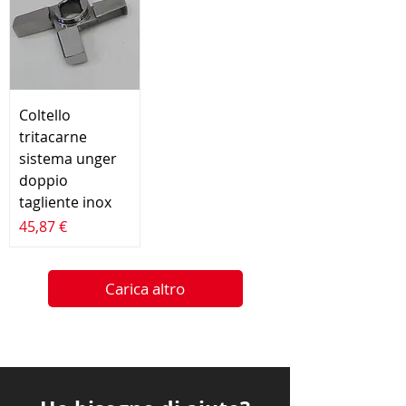
Coltello
tritacarne
sistema unger
doppio
tagliente inox
Prezzo
45,87 €
Carica altro