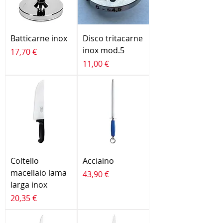
Batticarne inox
Disco tritacarne
inox mod.5
Prezzo
17,70 €
Prezzo
11,00 €
Coltello
Acciaino
macellaio lama
Prezzo
43,90 €
larga inox
Prezzo
20,35 €