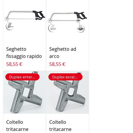
Seghetto
Seghetto ad
fissaggio rapido
arco
Prezzo
Prezzo
58,55 €
58,55 €
Duplex enterprise
Duplex excelsior
Coltello
Coltello
tritacarne
tritacarne