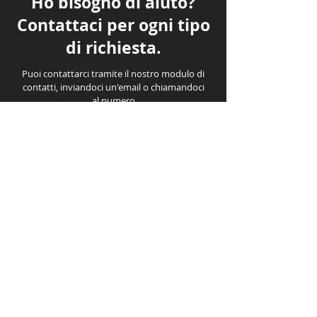
Ho bisogno di aiuto?
Contattaci per ogni tipo
di richiesta.
Puoi contattarci tramite il nostro modulo di
contatti, inviandoci un'email o chiamandoci
al numero
+39 0427 71618
Vai alla pagina contatti
F.lli Patrizio E. e G. snc
P.Iva: 00103280939