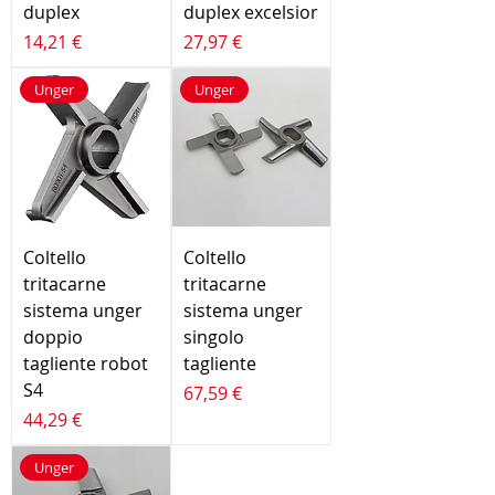
duplex
duplex excelsior
Prezzo
Prezzo
14,21 €
27,97 €
Unger
Unger
Coltello
Coltello
tritacarne
tritacarne
sistema unger
sistema unger
doppio
singolo
tagliente robot
tagliente
S4
Prezzo
67,59 €
Prezzo
44,29 €
Unger