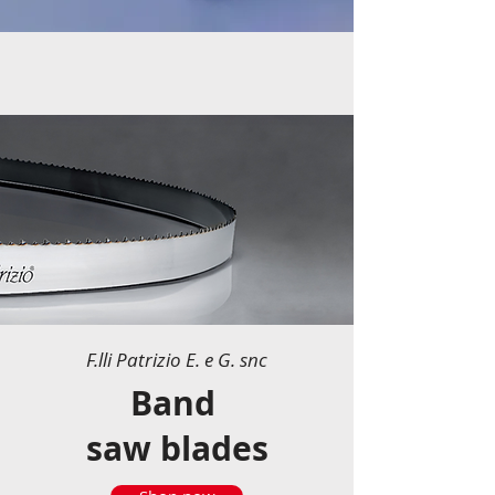
F.lli Patrizio E. e G. snc
Band
saw blades