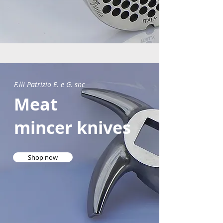
F.lli Patrizio E. e G. snc
Meat
mincer knives
Shop now