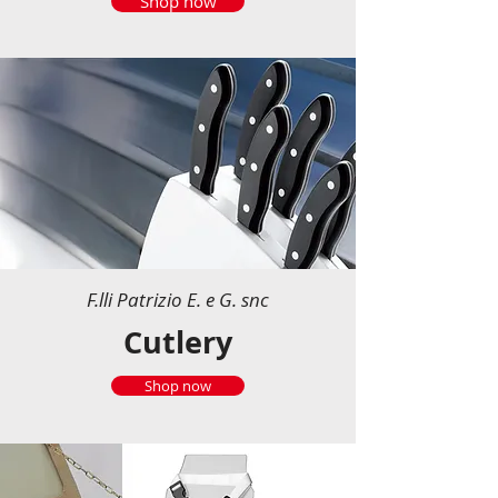
Shop now
F.lli Patrizio E. e G. snc
Cutlery
Shop now