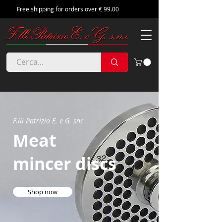
Free shipping for orders over € 99.00
F.lli Patrizio E. e G. snc
Meat
mincer discs
Shop now