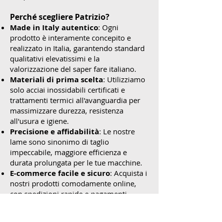
Perché scegliere Patrizio?
Made in Italy autentico
: Ogni
prodotto è interamente concepito e
realizzato in Italia, garantendo standard
qualitativi elevatissimi e la
valorizzazione del saper fare italiano.
Materiali di prima scelta
: Utilizziamo
solo acciai inossidabili certificati e
trattamenti termici all'avanguardia per
massimizzare durezza, resistenza
all'usura e igiene.
Precisione e affidabilità
: Le nostre
lame sono sinonimo di taglio
impeccabile, maggiore efficienza e
durata prolungata per le tue macchine.
E-commerce facile e sicuro
: Acquista i
nostri prodotti comodamente online,
con spedizioni rapide e pagamenti
sicuri. Il nostro e-commerce è sempre a
tua disposizione per esplorare la nostra